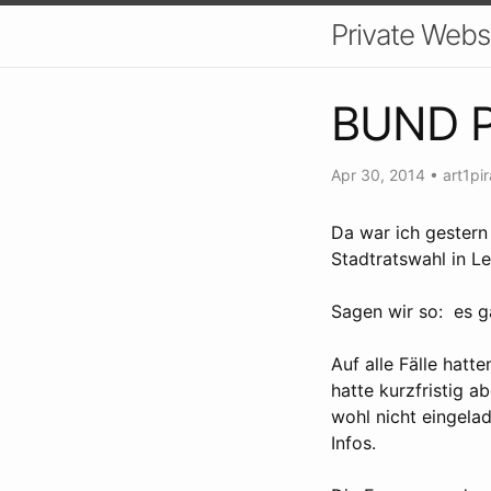
Private Web
BUND 
Apr 30, 2014
•
art1pir
Da war ich gestern
Stadtratswahl in Le
Sagen wir so: es g
Auf alle Fälle hatt
hatte kurzfristig 
wohl nicht eingela
Infos.