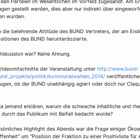
 den Parteien im Wesentlichen im Vorfeld zugesandt. Am E
gen gestellt werden, dies aber nur indirekt über eingeworfe
en wurden.
ch die belehrende Attitüde des BUND Vertreters, der am End
sitionen des BUND herunterdozierte.
iskussion war? Keine Ahnung.
Videomitschnitte der Veranstaltung unter
http://www.bund-
_und_projekte/politik/kommunalwahlen_2014/
veröffentliche
eugen, ob der BUND unabhängig agiert oder doch nur Claque
 ja jemand erklären, warum die schwache inhaltliche und rh
durch das Publikum mit Beifall bedacht wurde?
sönliches Highlight des Abends war die Frage einiger Ökoes
ffenheit" um "Position der Fraktion zu einer Positivliste fü